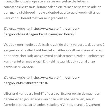
maagvullend zoals kipsaté in satésaus, gehaktballetjes in
tomaatbasilicumsaus, huzaar salade en italiaanse pasta salade en
een mand stokbrood met kruidenboter, uiteraard wordt dit alles
vers voor u bereid met verse ingrediënten.
Zie onze website:
https://www.catering-verhuur-
hetgooi.nl/feestdagen-kerst-nieuwjaar-borrel/
Wat ook een mooie optie is als u zelf de drank verzorgd, dat u ons 2
gangen kerstbuffet kunt bestellen. Alles wordt vers voor u bereid
door onze chef-kok, aangeleverd en klaar gezet, zodat u onbezorgd
kunt genieten met elkaar. Dit geld natuurlijk ook voor al onze
particuliere klanten.
Zie onze website:
https://www.catering-verhuur-
hetgooi.nl/kerstbuffet-2018/
Uiteraard kunt u als bedrijf of u als particulier ook in de maanden
december en januari alles van onze website bestellen, zoals:
Borrelplateaus, partyhapjes, salades, high tea, brunch, 3 gangen