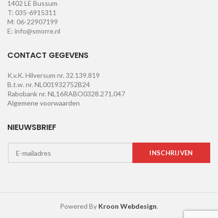
1402 LE Bussum
T: 035-6915311
M: 06-22907199
E: info@smorre.nl
CONTACT GEGEVENS
K.v.K. Hilversum nr. 32.139.819
B.t.w. nr. NL001932752B24
Rabobank nr. NL16RABO0328.271.047
Algemene voorwaarden
NIEUWSBRIEF
Powered By
Kroon Webdesign
.