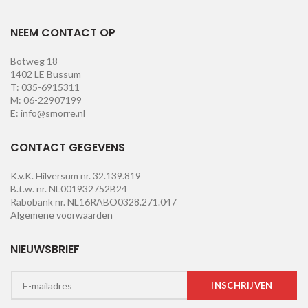
NEEM CONTACT OP
Botweg 18
1402 LE Bussum
T: 035-6915311
M: 06-22907199
E: info@smorre.nl
CONTACT GEGEVENS
K.v.K. Hilversum nr. 32.139.819
B.t.w. nr. NL001932752B24
Rabobank nr. NL16RABO0328.271.047
Algemene voorwaarden
NIEUWSBRIEF