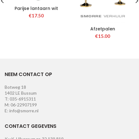
Parijse lantaarn wit
€
17.50
Afzetpalen
€
15.00
NEEM CONTACT OP
Botweg 18
1402 LE Bussum
T: 035-6915311
M: 06-22907199
E: info@smorre.nl
CONTACT GEGEVENS
K.v.K. Hilversum nr. 32.139.819