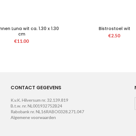
innen Luna wit ca. 1.30 x 1.30
Bistrostoel wit
cm
€
2.50
€
11.00
CONTACT GEGEVENS
K.v.K. Hilversum nr. 32.139.819
B.t.w. nr. NL001932752B24
Rabobank nr. NL16RABO0328.271.047
Algemene voorwaarden