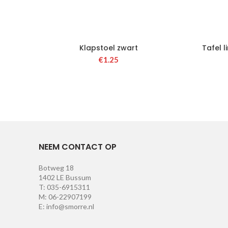
Klapstoel zwart
Tafel l
€
1.25
NEEM CONTACT OP
Botweg 18
1402 LE Bussum
T: 035-6915311
M: 06-22907199
E: info@smorre.nl