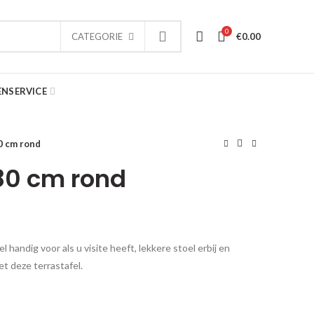
0
€
0.00
CATEGORIE
ENSERVICE
0 cm rond
 80 cm rond
el handig voor als u visite heeft, lekkere stoel erbij en
et deze terrastafel.