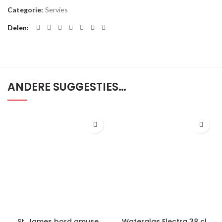
Categorie:
Servies
Delen
ANDERE SUGGESTIES…
St. James bord amuse
Waterglas Electra 38 cl