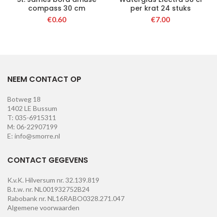
compass 30 cm
per krat 24 stuks
€
0.60
€
7.00
NEEM CONTACT OP
Botweg 18
1402 LE Bussum
T: 035-6915311
M: 06-22907199
E: info@smorre.nl
CONTACT GEGEVENS
K.v.K. Hilversum nr. 32.139.819
B.t.w. nr. NL001932752B24
Rabobank nr. NL16RABO0328.271.047
Algemene voorwaarden