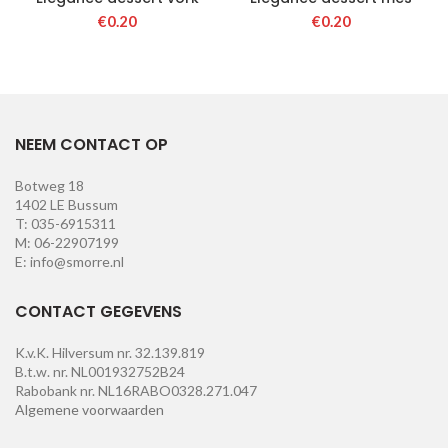
€
0.20
€
0.20
NEEM CONTACT OP
Botweg 18
1402 LE Bussum
T: 035-6915311
M: 06-22907199
E: info@smorre.nl
CONTACT GEGEVENS
K.v.K. Hilversum nr. 32.139.819
B.t.w. nr. NL001932752B24
Rabobank nr. NL16RABO0328.271.047
Algemene voorwaarden