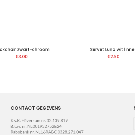
ckchair zwart-chroom.
Servet Luna wit linne
€
3.00
€
2.50
CONTACT GEGEVENS
K.v.K. Hilversum nr. 32.139.819
B.t.w. nr. NL001932752B24
Rabobank nr. NL16RABO0328.271.047