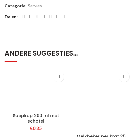
Categorie:
Servies
Delen
ANDERE SUGGESTIES…
Soepkop 200 ml met
schotel
€
0.35
Melkbeker per krat 25