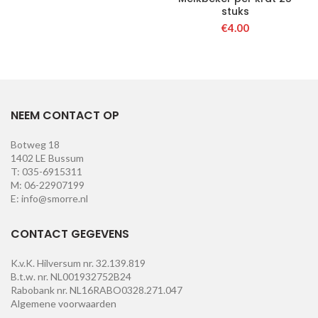
stuks
€
4.00
NEEM CONTACT OP
Botweg 18
1402 LE Bussum
T: 035-6915311
M: 06-22907199
E: info@smorre.nl
CONTACT GEGEVENS
K.v.K. Hilversum nr. 32.139.819
B.t.w. nr. NL001932752B24
Rabobank nr. NL16RABO0328.271.047
Algemene voorwaarden