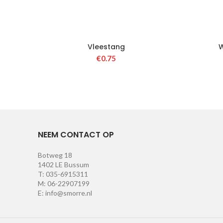
Vleestang
W
€
0.75
NEEM CONTACT OP
Botweg 18
1402 LE Bussum
T: 035-6915311
M: 06-22907199
E: info@smorre.nl