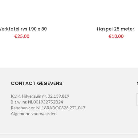
erktafel rvs 1.90 x 80
Haspel 25 meter.
€
25.00
€
10.00
CONTACT GEGEVENS
K.v.K. Hilversum nr. 32.139.819
B.t.w. nr. NL001932752B24
Rabobank nr. NL16RABO0328.271.047
Algemene voorwaarden