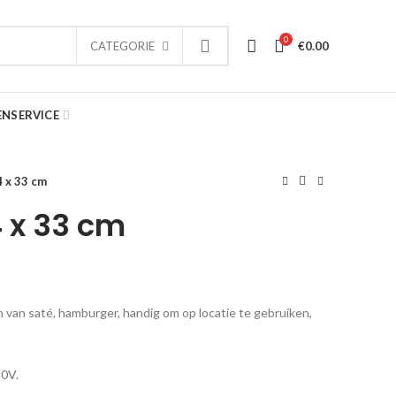
0
€
0.00
CATEGORIE
ENSERVICE
4 x 33 cm
4 x 33 cm
en van saté, hamburger, handig om op locatie te gebruiken,
20V.