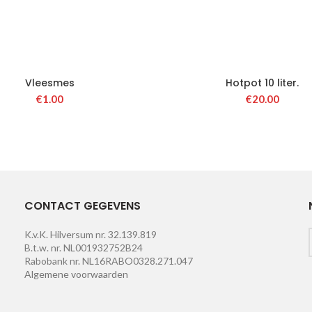
Vleesmes
Hotpot 10 liter.
€
1.00
€
20.00
CONTACT GEGEVENS
K.v.K. Hilversum nr. 32.139.819
B.t.w. nr. NL001932752B24
Rabobank nr. NL16RABO0328.271.047
Algemene voorwaarden