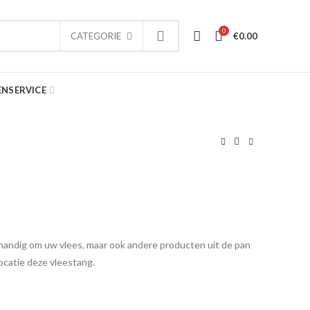
0
€
0.00
CATEGORIE
ENSERVICE
 handig om uw vlees, maar ook andere producten uit de pan
locatie deze vleestang.