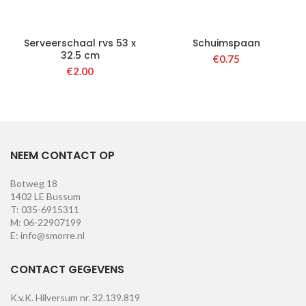
Serveerschaal rvs 53 x
Schuimspaan
32.5 cm
€
0.75
€
2.00
NEEM CONTACT OP
Botweg 18
1402 LE Bussum
T: 035-6915311
M: 06-22907199
E: info@smorre.nl
CONTACT GEGEVENS
K.v.K. Hilversum nr. 32.139.819