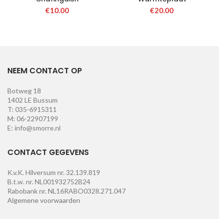
€
10.00
€
20.00
NEEM CONTACT OP
Botweg 18
1402 LE Bussum
T: 035-6915311
M: 06-22907199
E: info@smorre.nl
CONTACT GEGEVENS
K.v.K. Hilversum nr. 32.139.819
B.t.w. nr. NL001932752B24
Rabobank nr. NL16RABO0328.271.047
Algemene voorwaarden