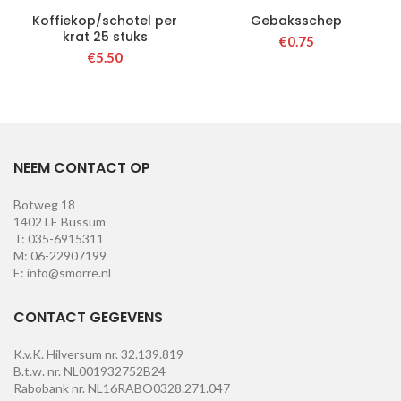
Koffiekop/schotel per
Gebaksschep
krat 25 stuks
€
0.75
€
5.50
NEEM CONTACT OP
Botweg 18
1402 LE Bussum
T: 035-6915311
M: 06-22907199
E: info@smorre.nl
CONTACT GEGEVENS
K.v.K. Hilversum nr. 32.139.819
B.t.w. nr. NL001932752B24
Rabobank nr. NL16RABO0328.271.047