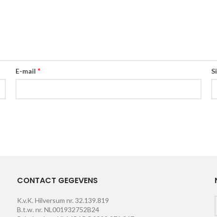
*
E-mail
S
CONTACT GEGEVENS
K.v.K. Hilversum nr. 32.139.819
B.t.w. nr. NL001932752B24