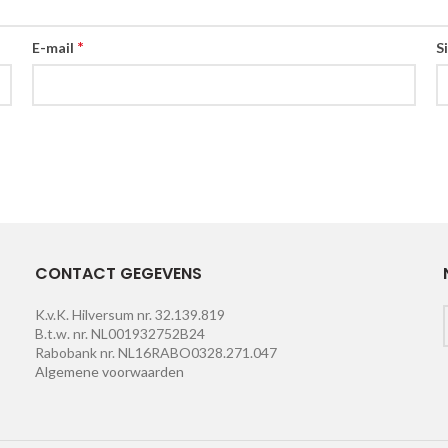
*
E-mail
S
CONTACT GEGEVENS
K.v.K. Hilversum nr. 32.139.819
B.t.w. nr. NL001932752B24
Rabobank nr. NL16RABO0328.271.047
Algemene voorwaarden