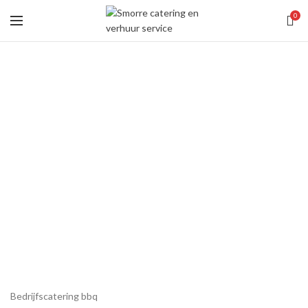
0
Bedrijfscatering bbq