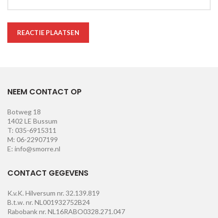
NEEM CONTACT OP
Botweg 18
1402 LE Bussum
T: 035-6915311
M: 06-22907199
E: info@smorre.nl
CONTACT GEGEVENS
K.v.K. Hilversum nr. 32.139.819
B.t.w. nr. NL001932752B24
Rabobank nr. NL16RABO0328.271.047