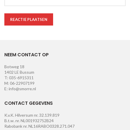
NEEM CONTACT OP
Botweg 18
1402 LE Bussum
T: 035-6915311
M: 06-22907199
E: info@smorre.nl
CONTACT GEGEVENS
K.v.K. Hilversum nr. 32.139.819
B.t.w. nr. NL001932752B24
Rabobank nr. NL16RABO0328.271.047