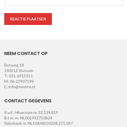
NEEM CONTACT OP
Botweg 18
1402 LE Bussum
T: 035-6915311
M: 06-22907199
E: info@smorre.nl
CONTACT GEGEVENS
K.v.K. Hilversum nr. 32.139.819
B.t.w. nr. NL001932752B24
Rabobank nr. NL16RABO0328.271.047