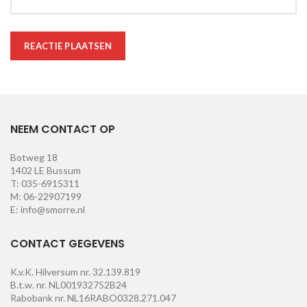
NEEM CONTACT OP
Botweg 18
1402 LE Bussum
T: 035-6915311
M: 06-22907199
E: info@smorre.nl
CONTACT GEGEVENS
K.v.K. Hilversum nr. 32.139.819
B.t.w. nr. NL001932752B24
Rabobank nr. NL16RABO0328.271.047