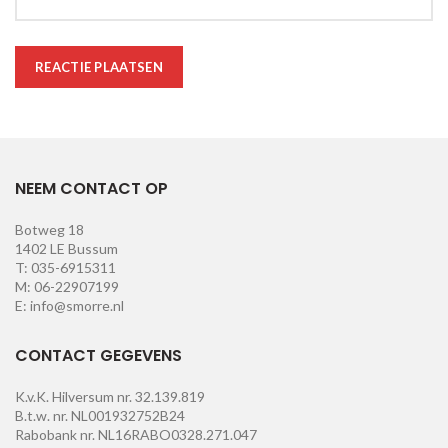
NEEM CONTACT OP
Botweg 18
1402 LE Bussum
T: 035-6915311
M: 06-22907199
E: info@smorre.nl
CONTACT GEGEVENS
K.v.K. Hilversum nr. 32.139.819
B.t.w. nr. NL001932752B24
Rabobank nr. NL16RABO0328.271.047