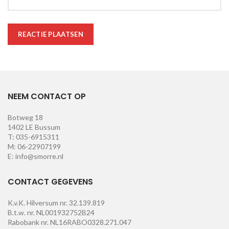
NEEM CONTACT OP
Botweg 18
1402 LE Bussum
T: 035-6915311
M: 06-22907199
E: info@smorre.nl
CONTACT GEGEVENS
K.v.K. Hilversum nr. 32.139.819
B.t.w. nr. NL001932752B24
Rabobank nr. NL16RABO0328.271.047