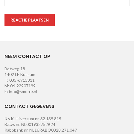
NEEM CONTACT OP
Botweg 18
1402 LE Bussum
T: 035-6915311
M: 06-22907199
E: info@smorre.nl
CONTACT GEGEVENS
K.v.K. Hilversum nr. 32.139.819
B.t.w. nr. NL001932752B24
Rabobank nr. NL16RABO0328.271.047