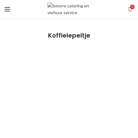
0
Koffielepeltje