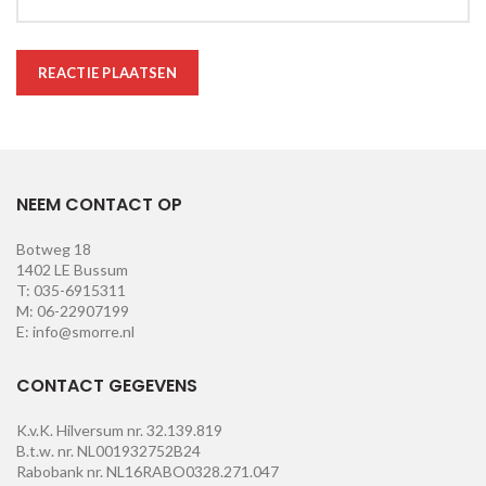
NEEM CONTACT OP
Botweg 18
1402 LE Bussum
T: 035-6915311
M: 06-22907199
E: info@smorre.nl
CONTACT GEGEVENS
K.v.K. Hilversum nr. 32.139.819
B.t.w. nr. NL001932752B24
Rabobank nr. NL16RABO0328.271.047