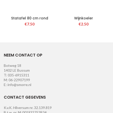
Statafel 80 cm rond
Wijnkoeler
€
7.50
€
2.50
NEEM CONTACT OP
Botweg 18
1402 LE Bussum
T: 035-6915311
M: 06-22907199
E: info@smorre.nl
CONTACT GEGEVENS
K.v.K. Hilversum nr. 32.139.819
B.t.w. nr. NL001932752B24