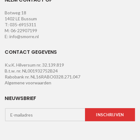
Botweg 18
1402 LE Bussum
T: 035-6915311
M: 06-22907199
E: info@smorre.nl
CONTACT GEGEVENS
K.v.K. Hilversum nr. 32.139.819
B.t.w. nr. NL001932752B24
Rabobank nr. NL16RABO0328.271.047
Algemene voorwaarden
NIEUWSBRIEF