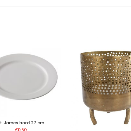
t. James bord 27 cm
€
0.50