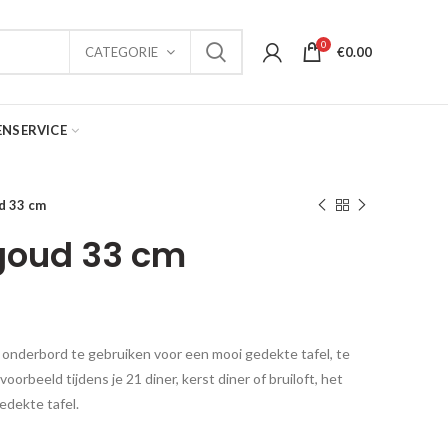
0
€
0.00
CATEGORIE
ENSERVICE
d 33 cm
goud 33 cm
onderbord te gebruiken voor een mooi gedekte tafel, te
oorbeeld tijdens je 21 diner, kerst diner of bruiloft, het
gedekte tafel.