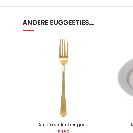
ANDERE SUGGESTIES…
Amefa vork diner goud
S
€
0.50