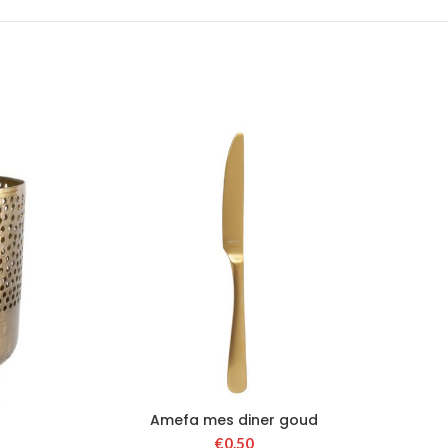
Amefa mes diner goud
€
0.50