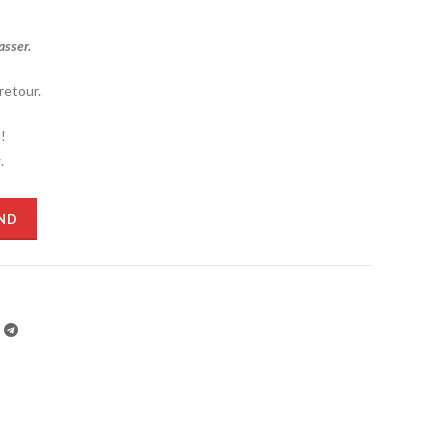
asser.
retour.
!
.
ND