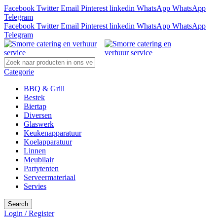
Facebook
Twitter
Email
Pinterest
linkedin
WhatsApp
WhatsApp
Telegram
Facebook
Twitter
Email
Pinterest
linkedin
WhatsApp
WhatsApp
Telegram
Categorie
BBQ & Grill
Bestek
Biertap
Diversen
Glaswerk
Keukenapparatuur
Koelapparatuur
Linnen
Meubilair
Partytenten
Serveermateriaal
Servies
Search
Login / Register