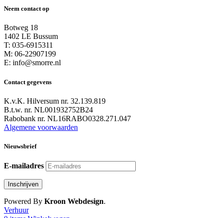
Neem contact op
Botweg 18
1402 LE Bussum
T: 035-6915311
M: 06-22907199
E: info@smorre.nl
Contact gegevens
K.v.K. Hilversum nr. 32.139.819
B.t.w. nr. NL001932752B24
Rabobank nr. NL16RABO0328.271.047
Algemene voorwaarden
Nieuwsbrief
E-mailadres
Powered By
Kroon Webdesign
.
Verhuur