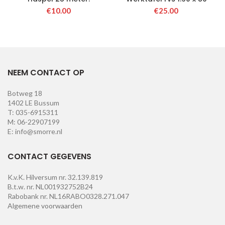
€
10.00
€
25.00
NEEM CONTACT OP
Botweg 18
1402 LE Bussum
T: 035-6915311
M: 06-22907199
E: info@smorre.nl
CONTACT GEGEVENS
K.v.K. Hilversum nr. 32.139.819
B.t.w. nr. NL001932752B24
Rabobank nr. NL16RABO0328.271.047
Algemene voorwaarden